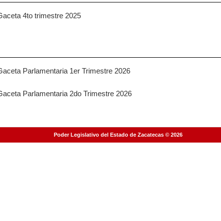
Gaceta 4to trimestre 2025
Gaceta Parlamentaria 1er Trimestre 2026
Gaceta Parlamentaria 2do Trimestre 2026
Página generada en
0.033851
segundos
Poder Legislativo del Estado de Zacatecas © 2026