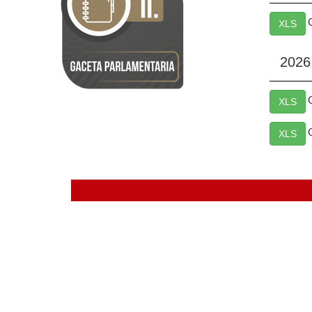
XLS
2026
XLS
XLS